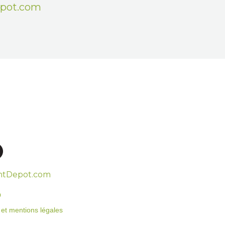
epot.com
htDepot.com
o
on et mentions légales