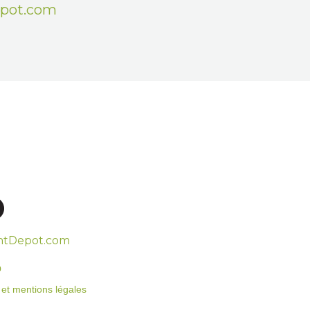
epot.com
htDepot.com
o
on et mentions légales