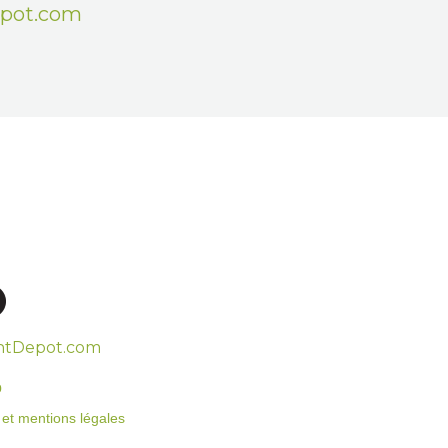
epot.com
htDepot.com
o
on et mentions légales