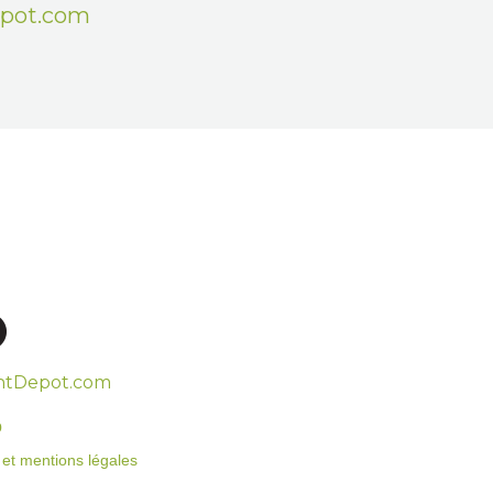
epot.com
htDepot.com
o
on et mentions légales