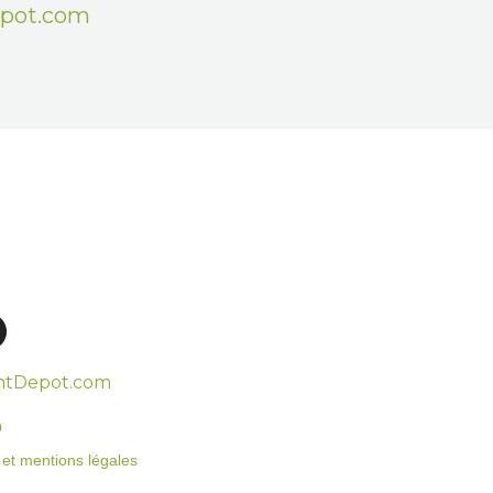
epot.com
htDepot.com
o
on et mentions légales