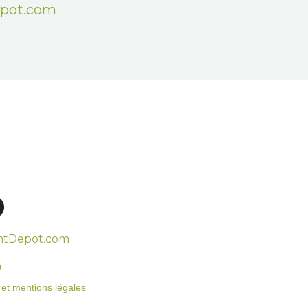
epot.com
htDepot.com
o
on et mentions légales