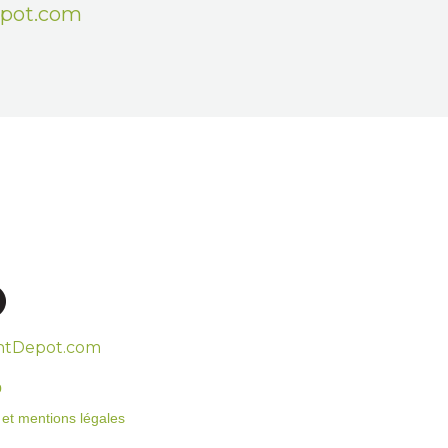
epot.com
htDepot.com
o
on et mentions légales