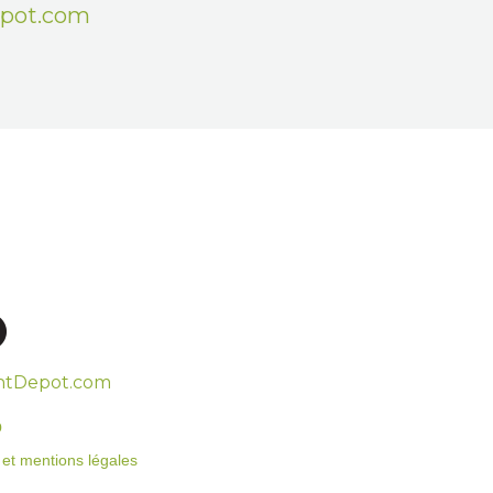
epot.com
htDepot.com
o
on et mentions légales