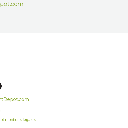
epot.com
htDepot.com
o
on et mentions légales