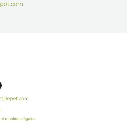
epot.com
htDepot.com
o
on et mentions légales