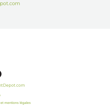
epot.com
htDepot.com
o
on et mentions légales