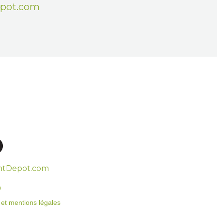
epot.com
htDepot.com
o
on et mentions légales