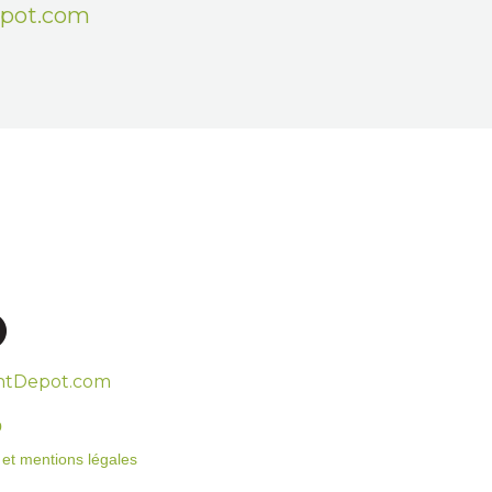
epot.com
htDepot.com
o
on et mentions légales