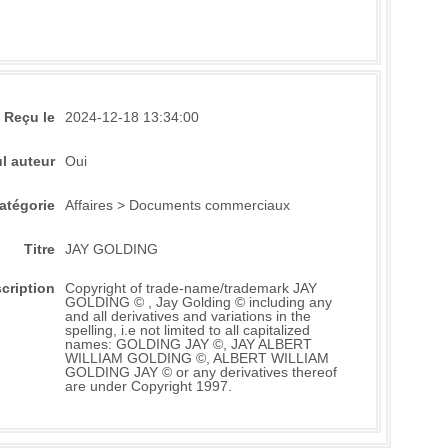
Reçu le
2024-12-18 13:34:00
l auteur
Oui
atégorie
Affaires > Documents commerciaux
Titre
JAY GOLDING
cription
Copyright of trade-name/trademark JAY
GOLDING © , Jay Golding © including any
and all derivatives and variations in the
spelling, i.e not limited to all capitalized
names: GOLDING JAY ©, JAY ALBERT
WILLIAM GOLDING ©, ALBERT WILLIAM
GOLDING JAY © or any derivatives thereof
are under Copyright 1997.