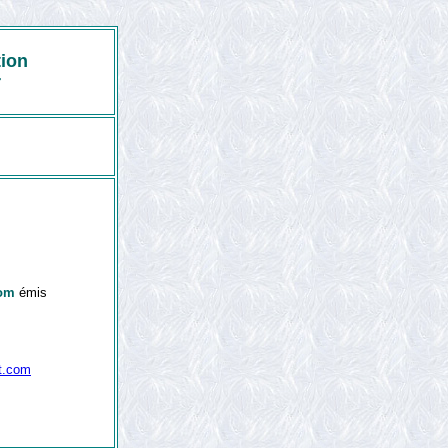
tion
r
com
émis
ot.com