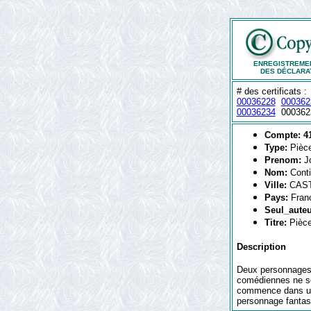
ENREGISTREMEN
DES DÉCLARA
# des certificats 
00036228
000362
00036234
000362
Compte: 4
Type:
Pièce
Prenom:
J
Nom:
Conti
Ville:
CAS
Pays:
Fran
Seul_aute
Titre:
Pièc
Description
Deux personnages s
comédiennes ne so
commence dans une
personnage fantast