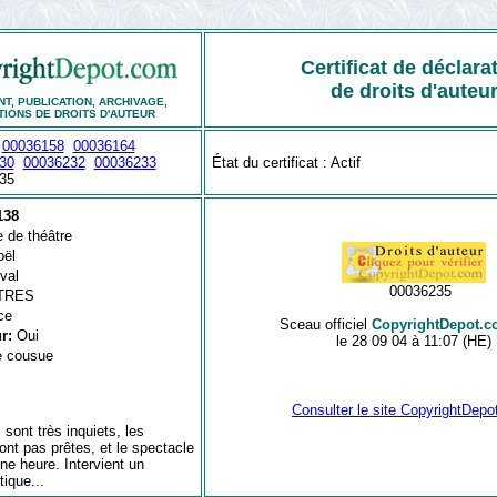
Certificat de déclara
de droits d'auteu
T, PUBLICATION, ARCHIVAGE,
TIONS DE DROITS D'AUTEUR
:
00036158
00036164
30
00036232
00036233
État du certificat : Actif
35
138
 de théâtre
oël
val
00036235
TRES
ce
Sceau officiel
CopyrightDepot.
ur:
Oui
le 28 09 04 à 11:07 (HE)
e cousue
Consulter le site CopyrightDep
ont très inquiets, les
nt pas prêtes, et le spectacle
 heure. Intervient un
ique...