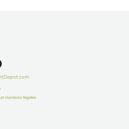
htDepot.com
o
on et mentions légales