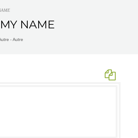
 NAME
 | MY NAME
utre - Autre