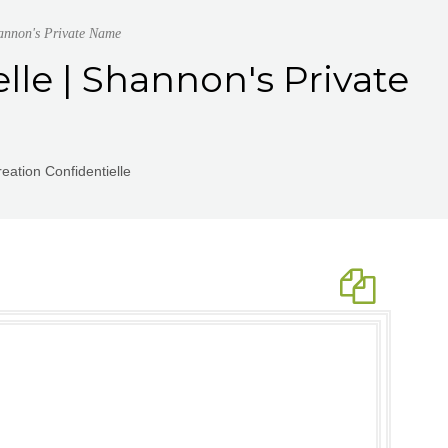
hannon's Private Name
lle | Shannon's Private
eation Confidentielle