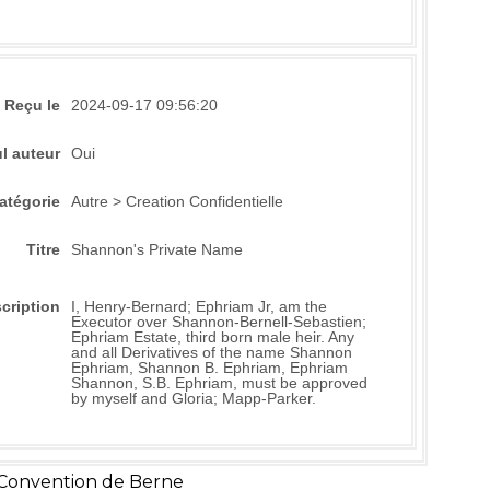
Reçu le
2024-09-17 09:56:20
l auteur
Oui
atégorie
Autre > Creation Confidentielle
Titre
Shannon's Private Name
cription
I, Henry-Bernard; Ephriam Jr, am the
Executor over Shannon-Bernell-Sebastien;
Ephriam Estate, third born male heir. Any
and all Derivatives of the name Shannon
Ephriam, Shannon B. Ephriam, Ephriam
Shannon, S.B. Ephriam, must be approved
by myself and Gloria; Mapp-Parker.
 Convention de Berne