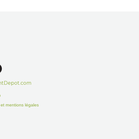
htDepot.com
o
on et mentions légales