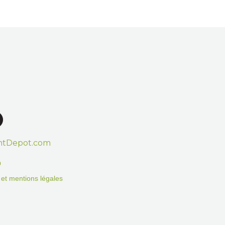
htDepot.com
o
on et mentions légales