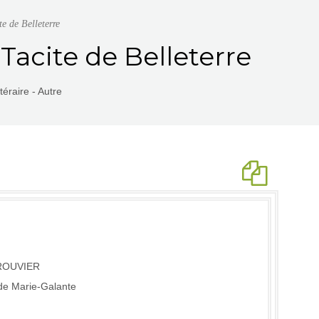
e de Belleterre
Tacite de Belleterre
éraire - Autre
ROUVIER
de Marie-Galante