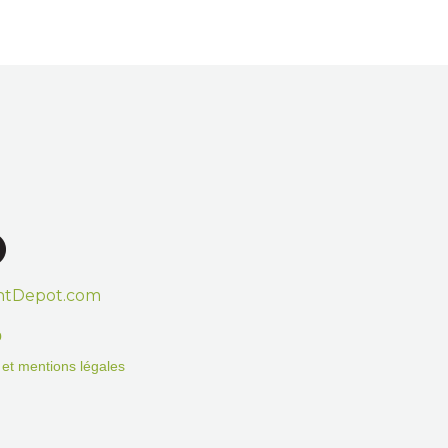
htDepot.com
o
on et mentions légales