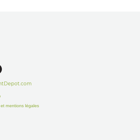
htDepot.com
o
on et mentions légales