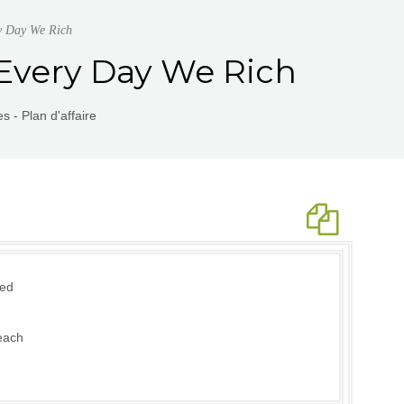
ry Day We Rich
| Every Day We Rich
s - Plan d'affaire
ed
each