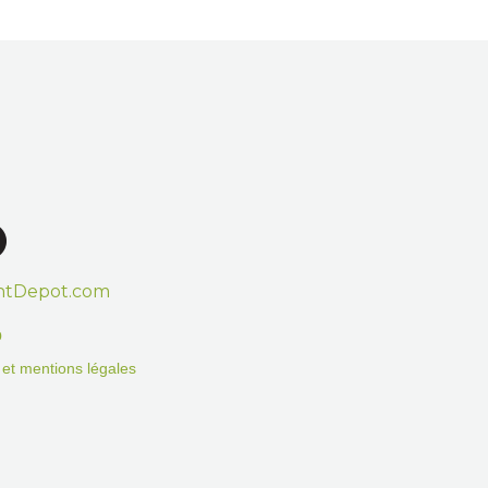
htDepot.com
o
on et mentions légales