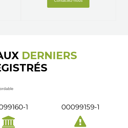
Contactez-nous
 AUX
DERNIERS
GISTRÉS
bordable
099160-1
00099159-1