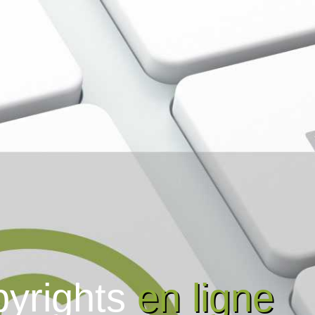
pyrights
en ligne