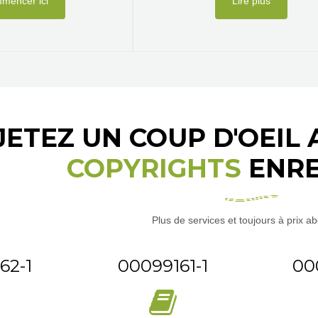
mencer ici
Lire plus
JETEZ UN COUP D'OEIL
COPYRIGHTS
ENRE
Plus de services et toujours à prix a
62-1
00099161-1
00