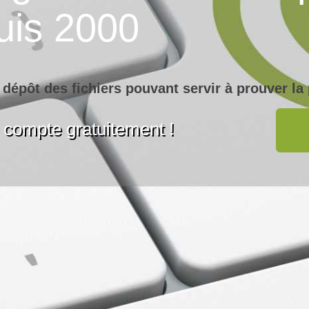
uis 2000
 dépôt des fichiers pouvant servir à prouver la 
 compte gratuitement !