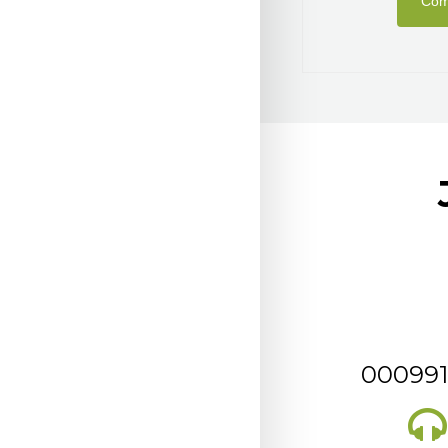
Com
000991