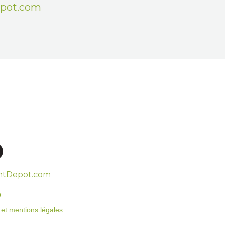
epot.com
htDepot.com
o
on et mentions légales