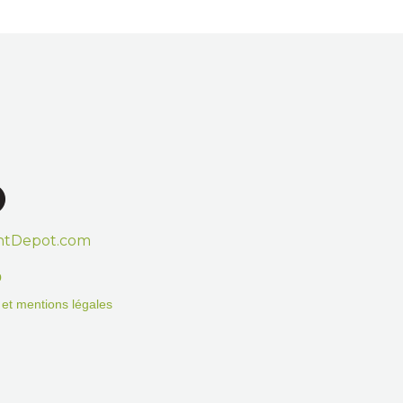
htDepot.com
o
on et mentions légales